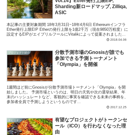
Vol.14】Ether発行上限EIP,
Sharding新ロードマップ, Zilliqa,
ASIC
本記事の主要対象期間 18年3月31日~18年4月6日 Ethereumインフラ
Ether発行上限EIP Etherの発行上限を1億2千万（現在9850万程度）に
設定するEIPがエイプリルフールにVitalikによって提案されました...
2018.04.06
分散予測市場のGnosisが誰でも
プロジェクト紹介
参加できる予測トーナメント
「Olympia」を開催
1週間ほど前にGnosisが分散予測市場トーナメント「Olympia」を開
始しました。 予測市場というのは、明日の天気や次の選挙結果、年
末のハッシュレートなど、客観的に事実を確認できる未来の事柄を、
参加者全員で予測しようというものです...
2017.12.25
有望なプロジェクトがトークンセ
オピニオン
ール（ICO）を行わなくなった理
由